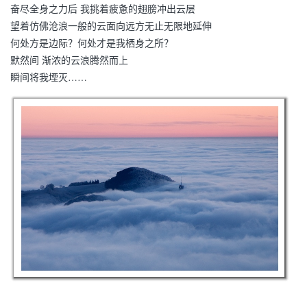
奋尽全身之力后 我挑着疲惫的翅膀冲出云层
望着仿佛沧浪一般的云面向远方无止无限地延伸
何处方是边际？何处才是我栖身之所？
默然间 渐浓的云浪腾然而上
瞬间将我堙灭……