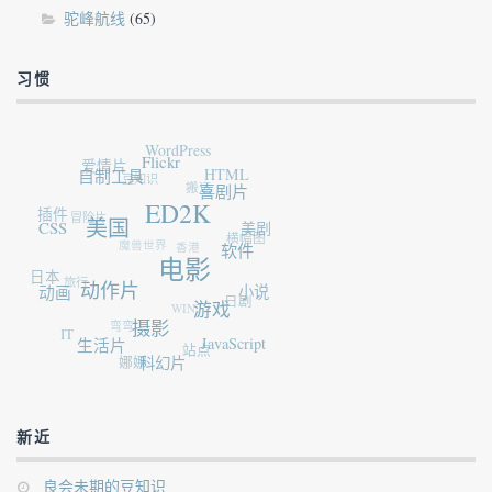
驼峰航线
(65)
习惯
WordPress
爱情片
Flickr
自制工具
豆知识
HTML
搬运
喜剧片
插件
ED2K
冒险片
CSS
美国
美剧
横幅图
魔兽世界
香港
软件
电影
日本
旅行
动画
动作片
小说
日剧
WIN7
游戏
弯弯
IT
摄影
生活片
JavaScript
站点
娜娜
科幻片
新近
良会未期的豆知识