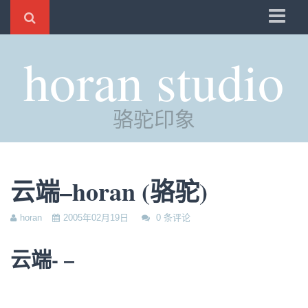
骆驼
horan studio
时光
评分
骆驼印象
自制
电邮
订阅
云端–horan (骆驼)
管理
horan
2005年02月19日
0 条评论
云端- –