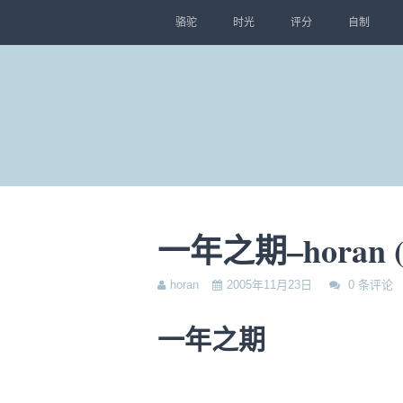
骆驼
时光
评分
自制
一年之期–horan 
horan
2005年11月23日
0 条评论
一年之期