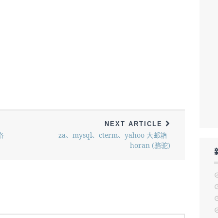
NEXT ARTICLE
骆
za、mysql、cterm、yahoo 大邮箱–
horan (骆驼)