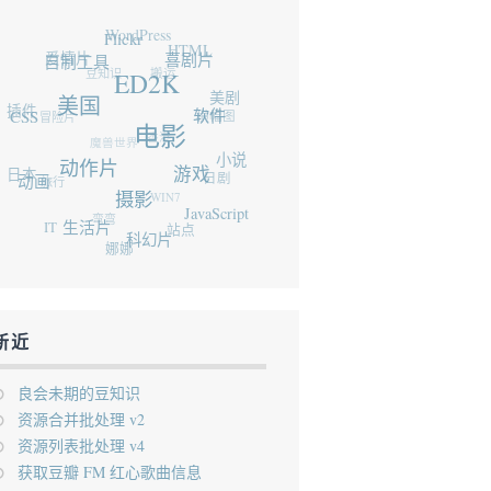
WordPress
Flickr
爱情片
HTML
自制工具
豆知识
喜剧片
搬运
ED2K
插件
美国
美剧
冒险片
CSS
横幅图
软件
香港
魔兽世界
电影
日本
动作片
小说
旅行
动画
日剧
游戏
WIN7
摄影
弯弯
IT
JavaScript
生活片
站点
科幻片
娜娜
新近
良会未期的豆知识
资源合并批处理 v2
资源列表批处理 v4
获取豆瓣 FM 红心歌曲信息