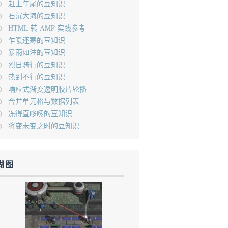
赶上年尾的豆知识
石沉大海的豆知识
HTML 转 AMP 实践参考
乍暖还寒的豆知识
暴雨如注的豆知识
烈日骑行的豆知识
热到不行的豆知识
响应式渐变透明胶片轮播
合并单元格与数据列表
冻得直哆嗦的豆知识
将变未变之时的豆知识
糊图