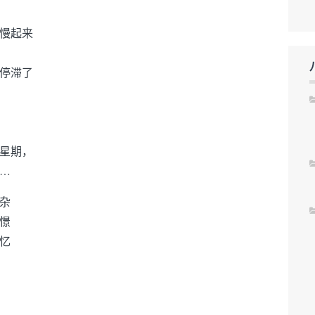
慢起来
停滞了
星期，
…
杂
憬
忆