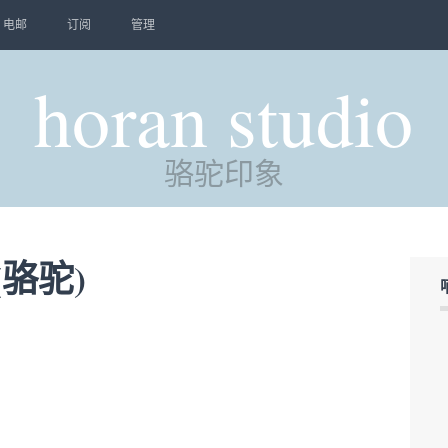
电邮
订阅
管理
horan studio
骆驼印象
(骆驼)