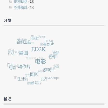
糊图胡话
(25)
驼峰航线
(65)
习惯
WordPress
Flickr
爱情片
HTML
自制工具
豆知识
搬运
喜剧片
ED2K
插件
冒险片
美国
CSS
美剧
横幅图
魔兽世界
香港
软件
电影
日本
旅行
动作片
动画
小说
日剧
游戏
WIN7
摄影
弯弯
IT
生活片
JavaScript
站点
娜娜
科幻片
新近