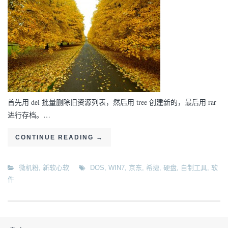
首先用 del 批量删除旧资源列表，然后用 tree 创建新的，最后用 rar
进行存档。…
CONTINUE READING
→
微机粉
,
新软心软
DOS
,
WIN7
,
京东
,
希捷
,
硬盘
,
自制工具
,
软
件