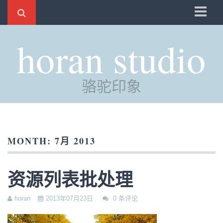
骆驼
horan studio
时光
评分
骆驼印象
自制
电邮
订阅
MONTH:
7月 2013
管理
资源列表批处理
horan
2013年07月23日
0 条评论