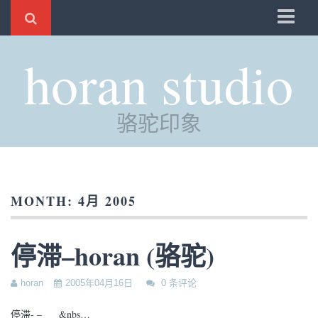
骆驼
horan studio
时光
评分
骆驼印象
自制
电邮
订阅
MONTH:
4月 2005
管理
停滞–horan (骆驼)
horan
2005年04月16日
0 条评论
停滞- – &nbs…