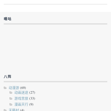
嘀咕
八阵
动漫游
(69)
动画迷途
(27)
游戏苦旅
(33)
漫画天行
(9)
天籁村
(4)