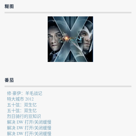
糊图
番茄
修·豪伊：羊毛战记
特大城市 2012
五十弦：双生忆
五十弦：双生忆
烈日骑行的豆知识
解决 DW 打开/关闭缓慢
解决 DW 打开/关闭缓慢
解决 DW 打开/关闭缓慢