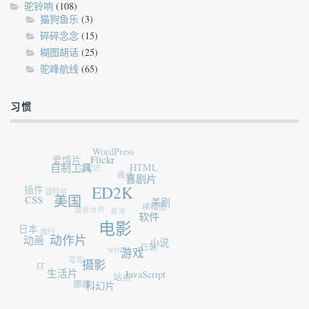
驼铃响
(108)
猫狗鱼乐
(3)
碎碎念念
(15)
糊图胡话
(25)
驼峰航线
(65)
习惯
WordPress
爱情片
Flickr
自制工具
豆知识
HTML
搬运
喜剧片
插件
冒险片
ED2K
CSS
美国
美剧
魔兽世界
横幅图
香港
软件
电影
日本
旅行
动画
动作片
小说
日剧
WIN7
游戏
弯弯
IT
摄影
生活片
JavaScript
站点
娜娜
科幻片